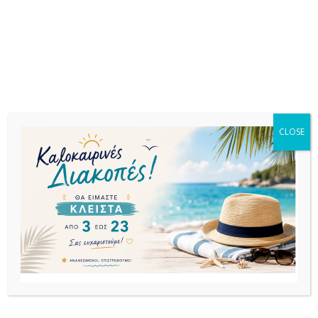
Σχετικά προϊόντα
CLOSE
ΕΚΤΌΣ
ΕΚΤΌΣ
ΑΠΟΘΈΜΑΤΟΣ
ΑΠΟΘΈΜΑΤΟΣ
ΟΜΠΡΕΛΕΣ
ΟΜΠΡΕΛΕΣ
ΟΜΠΡΕΛΕΣ
ΟΜΠΡΕΛΑ 3Χ3
ΟΜΠΡΕΛΑ Φ.230
ΑΝΤΑΛΛΑΚΤΙΚΗ
ΛΕΥΚΗ
ΕΚΡΟΥ
ΨΑΘΑ/2 ΣΚΕΤΗ
ΑΛΟΥΜ.8ΑΚΤ.18Χ28Χ1.2/1Φ.48Χ1.8
ΑΛΟΥΜ.8ΑΚΤ.16Χ26
ΨΑΘΑ:ΧΟΡΤΟ FP
ΙΣΤΟΣ
266,60
€
93,00
€