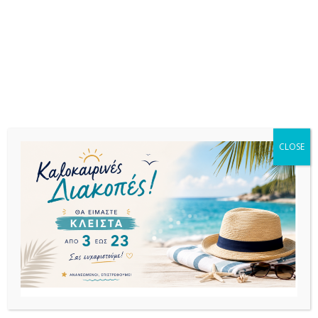
Σχετικά προϊόντα
CLOSE
SET ΤΡΑΠΕΖΑΡΙΕΣ
SET ΤΡΑΠΕΖΑΡΙΕΣ
SET ΤΡΑΠΕΖΑΡΙΕΣ
Σετ
Σετ
Σετ
Τραπεζαρίας
Τραπεζαρίας
Τραπεζαρίας
5τμχ Vegas Air XL
7τμχ Air Pacific
7τμχ Ares