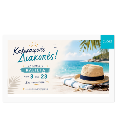
CLOSE
ΤΡΑΠΕΖΑΚΙΑ
ΤΡΑΠΕΖΑΚΙΑ
ΤΡΑΠΕΖΑΚΙΑ
ΧΑΜΗΛΑ
ΧΑΜΗΛΑ
ΧΑΜΗΛΑ
LUNA ΛΕΥΚΟ
MIAMI WHITE
MONACO DARK
ΣΚΑΜΠΟ
ΤΡΑΠΕΖΙ
GREY ΤΡΑΠΕΖΙ
45Χ45Χ45εκ.
92Χ57Χ45εκ.
7,46
€
ΠΟΛ/ΝΙΟΥ
ΠΟΛ/ΝΙΟΥ
30,19
€
89,07
€