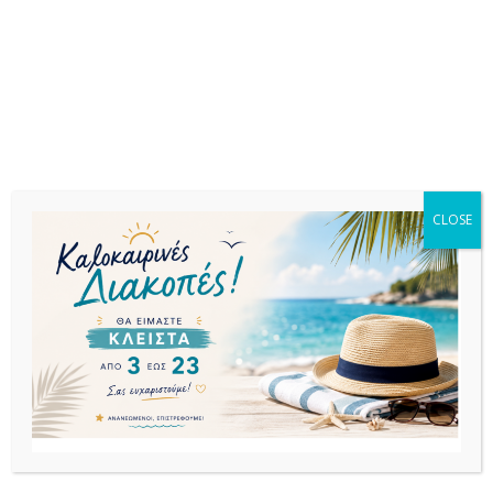
μαξιλάρια.
Σχετικά προϊόντα
CLOSE
ΕΚΤΌΣ
ΕΚΤΌΣ
ΕΚΤΌΣ
ΑΠΟΘΈΜΑΤΟΣ
ΑΠΟΘΈΜΑΤΟΣ
ΑΠΟΘΈΜΑΤΟΣ
ΚΟΥΝΙΕΣ
ΚΟΥΝΙΕΣ
ΚΟΥΝΙΕΣ
HAWAII ΚΟΥΝΙΑ
HAWAII ΚΟΥΝΙΑ
HAWAII ΚΟΥΝΙΑ
BROWN ΜΕ
WHITE ΠΟΛ/
DARK GREY ΠΟΛ/