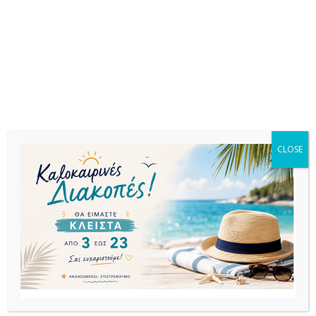
Σχετικά προϊόντα
CLOSE
ΕΚΤΌΣ
ΑΠΟΘΈΜΑΤΟΣ
ΤΡΑΠΕΖΑΚΙΑ ΓΙΑ
ΤΡΑΠΕΖΑΚΙΑ ΓΙΑ
ΤΡΑΠΕΖΑΚΙΑ ΓΙΑ
ΞΑΠΛΩΣΤΡΕΣ
ΞΑΠΛΩΣΤΡΕΣ
ΞΑΠΛΩΣΤΡΕΣ
PARIS DARK
MYKONOS
PARIS WHITE
GREY ΤΡΑΠΕΖΙ
ΤΡΑΠΕΖΙ WHITE
ΤΡΑΠΕΖΙ