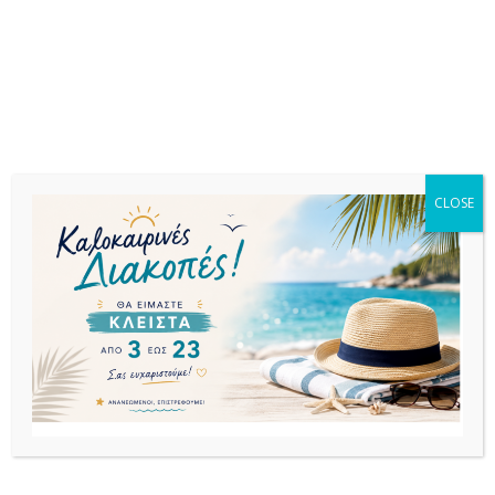
προϊόν από τον Ιταλικό οίκο CATAS.
Σχετικά προϊόντα
CLOSE
ΕΚΤΌΣ
ΑΠΟΘΈΜΑΤΟΣ
ΚΑΡΕΚΛΕΣ
ΚΑΡΕΚΛΕΣ
ΚΑΡΕΚΛΕΣ
AIR ΚΑΡΕΚΛΑ
BLOOM SILVER
BLOOM TAUPE
(Σ4) TROPICAL
GREY(Σ4)ΚΑΡΕΚΛΑ
ΚΑΡΕΚΛΑ ΠΟΛ/