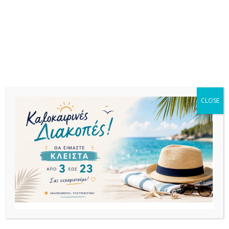
αποθήκευση.Ιδανική επιλογή και για επαγγελματικούς
χώρους. Πιστοποιημένο προϊόν από τον Ιταλικό οίκο
CATAS.
Σχετικά προϊόντα
CLOSE
ΕΚΤΌΣ
ΑΠΟΘΈΜΑΤΟΣ
ΚΑΡΕΚΛΕΣ
ΚΑΡΕΚΛΕΣ
ΚΑΡΕΚΛΕΣ