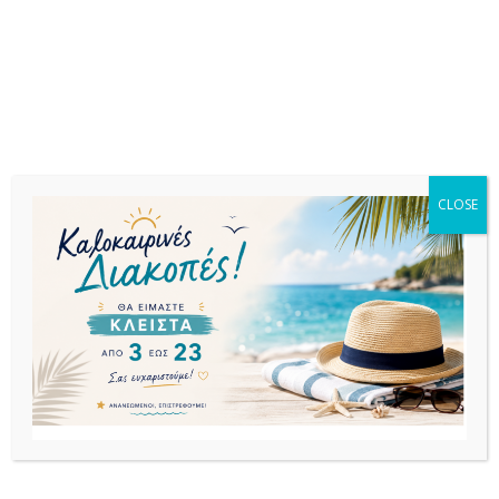
Σχετικά προϊόντα
CLOSE
ΤΡΑΠΕΖΙΑ
ΤΡΑΠΕΖΙΑ
ΤΡΑΠΕΖΙΑ
ALMA
AIR ΤΡΑΠΕΖΙ
ARES ΤΡΑΠΕΖΙ
70Χ70Χ70εκ.
140Χ80Χ74εκ.
80Χ80Χ75εκ.
ΜΑΥΡΟ ΤΡΑΠΕΖΙ
WHITE
TAUPE ΠΟΛ/
ΜΕΤΑΛΛΙΚΟ
LAMINATE
ΝΙΟΥ