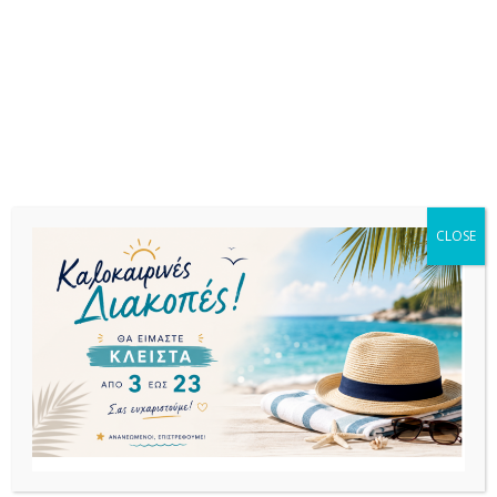
επαγγελματικούς χώρους.
Σχετικά προϊόντα
CLOSE
ΤΡΑΠΕΖΙΑ
ΤΡΑΠΕΖΙΑ
ΤΡΑΠΕΖΙΑ
ALMA Φ70Χ71εκ.
AIR ΤΡΑΠΕΖΙ
AIR ΤΡΑΠΕΖΙ
ΜΑΥΡΟ ΤΡΑΠΕΖΙ
180Χ90Χ74εκ.
80Χ80Χ74εκ.