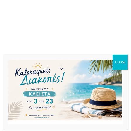
Σχετικά προϊόντα
CLOSE
ΤΡΑΠΕΖΙΑ
ΤΡΑΠΕΖΙΑ
ΤΡΑΠΕΖΙΑ
ALMA
AIR ΤΡΑΠΕΖΙ
AIR ΤΡΑΠΕΖΙ
50Χ70Χ75εκ.
140Χ80Χ74εκ.
140Χ80Χ74εκ.
ΜΑΥΡΟ ΤΡΑΠΕΖΙ
BLACK
WHITE
ΜΕΤΑΛΛΙΚΟ
LAMINATE
LAMINATE