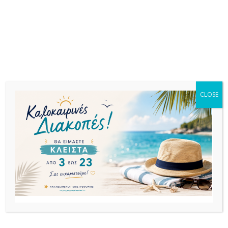
CATAS.
Σχετικά προϊόντα
CLOSE
ΕΚΤΌΣ
ΑΠΟΘΈΜΑΤΟΣ
ΚΑΡΕΚΛΕΣ
ΚΑΡΕΚΛΕΣ
ΚΑΡΕΚΛΕΣ
ARES ΚΑΡΕΚΛΑ
AIR ΚΑΡΕΚΛΑ
AIR ΚΑΡΕΚΛΑ
TEAK ΠΟΛ/ΝΙΟΥ
(Σ4) TROPICAL
DARK GREY ΠΟΛ/